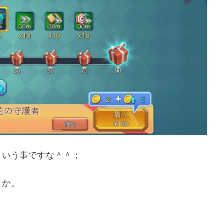
という事ですな＾＾；
うか。