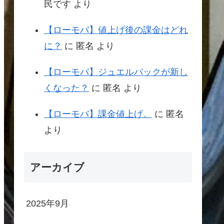
民です
より
【ローモバ】値上げ後の課金はどれ
に？
に
匿名
より
【ローモバ】ジュエルパックが新し
くなった？
に
匿名
より
【ローモバ】課金値上げ。
に
匿名
より
アーカイブ
2025年9月