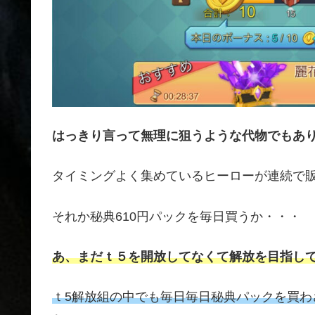
はっきり言って無理に狙うような代物でもあ
タイミングよく集めているヒーローが連続で
それか秘典610円パックを毎日買うか・・・
あ、まだｔ５を開放してなくて解放を目指し
ｔ5解放組の中でも毎日毎日秘典パックを買わ