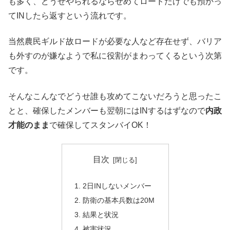
も多く、どうせやられるならせめてロードだけでも預かっ
てINしたら返すという流れです。
当然農民ギルド故ロードが必要な人など存在せず、バリア
も外すのが嫌なようで私に役割がまわってくるという次第
です。
そんなこんなでどうせ誰も攻めてこないだろうと思ったこ
とと、確保したメンバーも翌朝にはINするはずなので
内政
才能のまま
で確保してスタンバイOK！
目次
2日INしないメンバー
防衛の基本兵数は20M
結果と状況
被害状況