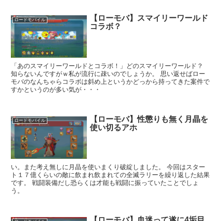
【ローモバ】スマイリーワールド
ロードモバイル
コラボ？
「あのスマイリーワールドとコラボ！」どのスマイリーワールド？
知らないんですがｗ私が流行に疎いのでしょうか。 思い返せばロー
モバのなんちゃらコラボは斜め上というかどっから持ってきた案件で
すかというのが多い気が・・・
【ローモバ】性懲りも無く月晶を
ロードモバイル
使い切るアホ
い。また考え無しに月晶を使いまくり破綻しました。 今回はスター
ト１７億くらいの敵に飲まれ飲まれての全滅ラリーを繰り返した結果
です。 戦闘装備だし恐らくは才能も戦闘に振っていたことでしょ
う。
【ローモバ】血迷って遂に4垢目