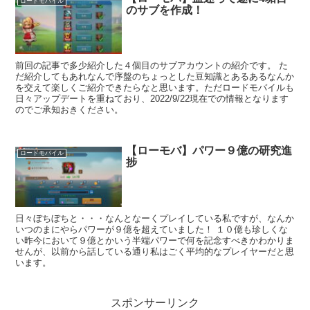
ロードモバイル
のサブを作成！
前回の記事で多少紹介した４個目のサブアカウントの紹介です。 た
だ紹介してもあれなんで序盤のちょっとした豆知識とあるあるなんか
を交えて楽しくご紹介できたらなと思います。ただロードモバイルも
日々アップデートを重ねており、2022/9/22現在での情報となります
のでご承知おきください。
【ローモバ】パワー９億の研究進
ロードモバイル
捗
日々ぼちぼちと・・・なんとなーくプレイしている私ですが、なんか
いつのまにやらパワーが９億を超えていました！ １０億も珍しくな
い昨今において９億とかいう半端パワーで何を記念すべきかわかりま
せんが、以前から話している通り私はごく平均的なプレイヤーだと思
います。
スポンサーリンク