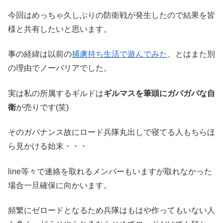
今回はめっちゃ久しぶりの防衛戦が発生したので結果を皆
様と共有したいと思います。
事の経緯は以前の
捕虜持ち生活で遊んでみた
、とはまた別
の理由でノーバリアでした。
実は私の所属するギルドは
ギルマスを筆頭にガバガバな自
衛
が売りです(笑)
そのガバナンス故にロード兵隊丸出しで寝てる人もちらほ
ら見かける始末・・・
line等々で連絡を取れるメンバーもいますが取れなかった
場合一旦確保に向かいます。
頻繁にゼロードとなるため兵隊はもはや作ってもいない人